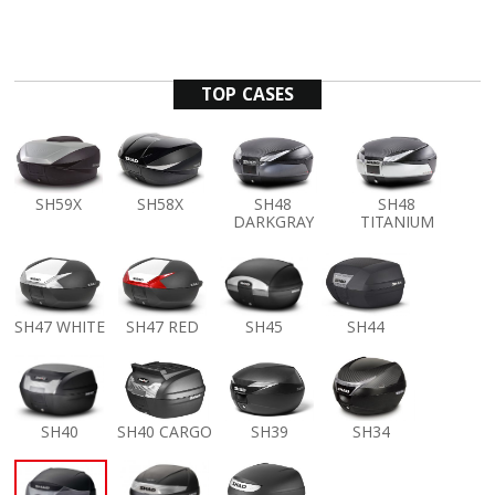
TOP CASES
SH59X
SH58X
SH48
SH48
DARKGRAY
TITANIUM
SH47 WHITE
SH47 RED
SH45
SH44
SH40
SH40 CARGO
SH39
SH34