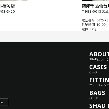
ル福岡店
南海部品仙台
3-3-20
〒983-0013
−３
電話番号：022-786
営業時間：10:00～
定休日：無
ABOU
SHADについて
CASES
ケース
FITTI
フィッティン
BAGS
バッグ
ちら
SHAD 