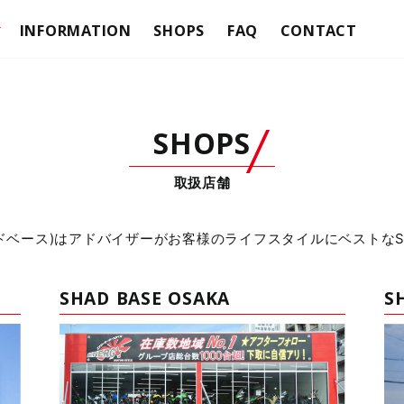
INFORMATION
SHOPS
FAQ
CONTACT
ケース
テラ
ASES
トップケース
ASES
サイドケース
SHOPS
フィッティングキット
バッグ
取扱店舗
テラ
SYSTEM
クリックシステム
シャッドベース)はアドバイザーがお客様のライフスタイルにベストな
AGS
サイドバッグ
ACER BAGS
カフェレーサーバッグ
TURE BAGS
アドベンチャーバッグ
SHAD BASE OSAKA
S
BAGS
ソフトバッグ
SHADロック
ER HANDLEBAR LOCKS
スクーターハンドルバーロック