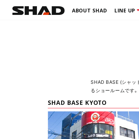
ABOUT SHAD
LINE UP
TERRA
TOP C
SIDE C
TERRA
CLICK 
SHAD BASE (
SIDE B
るショールームです。
CAFE R
ADVEN
SHAD BASE KYOTO
SOFT 
SCOOT