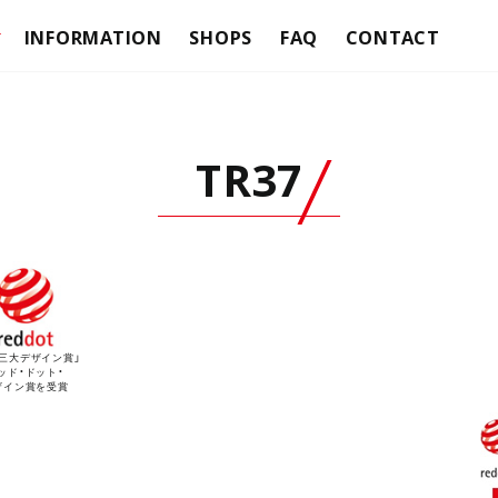
INFORMATION
SHOPS
FAQ
CONTACT
ケース
テラ
ASES
トップケース
ASES
サイドケース
TR37
フィッティングキット
バッグ
テラ
SYSTEM
クリックシステム
AGS
サイドバッグ
ACER BAGS
カフェレーサーバッグ
TURE BAGS
アドベンチャーバッグ
界三大デザイン賞」
ッド・ドット・
BAGS
ソフトバッグ
ザイン賞を受賞
SHADロック
ER HANDLEBAR LOCKS
スクーターハンドルバーロック