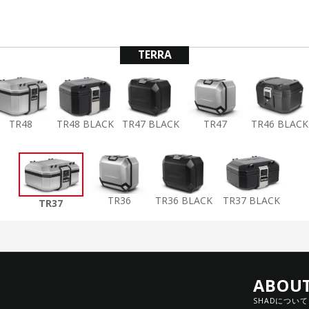
TERRA
TR48
TR48 BLACK
TR47 BLACK
TR47
TR46 BLACK
TR36
TR36 BLACK
TR37 BLACK
TR37
ABOU
SHADについて