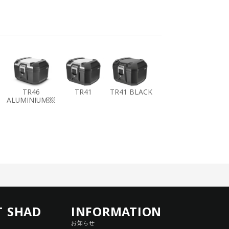
TR46
TR41
TR41 BLACK
ALUMINIUM￼
T SHAD
INFORMATION
お知らせ