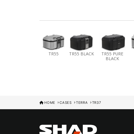
TR55
TR55 BLACK
TR55 PURE
BLACK
HOME
CASES
TERRA
TR37