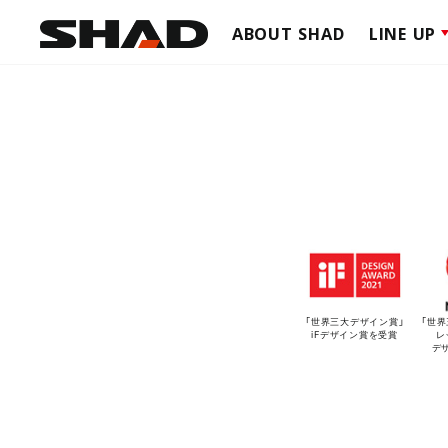
ABOUT SHAD
LINE UP
TERRA
TOP C
SIDE C
TERRA
CLICK 
SIDE B
CAFE R
ADVEN
「世界三大デザイン賞」
「世
iFデザイン賞を受賞
レ
SOFT 
デ
SCOOT