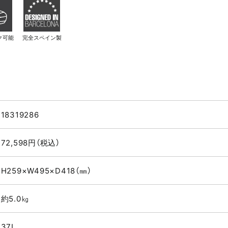
ク可能
完全スペイン製
18319286
72,598円（税込）
H259×W495×D418（㎜）
約5.0㎏
37L