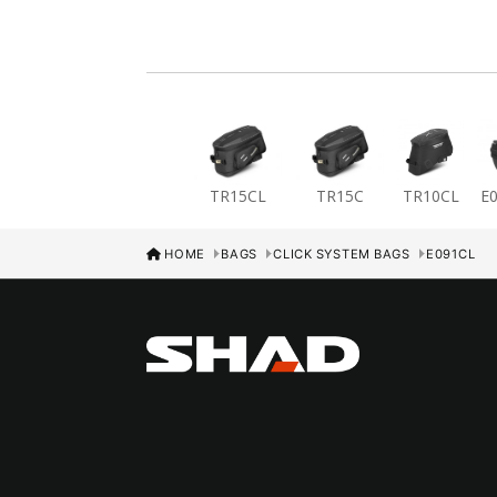
TR15CL
TR15C
TR10CL
E
HOME
BAGS
CLICK SYSTEM BAGS
E091CL