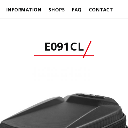
INFORMATION
SHOPS
FAQ
CONTACT
ケース
テラ
ASES
トップケース
ASES
サイドケース
E091CL
フィッティングキット
バッグ
テラ
SYSTEM
クリックシステム
AGS
サイドバッグ
ACER BAGS
カフェレーサーバッグ
TURE BAGS
アドベンチャーバッグ
BAGS
ソフトバッグ
SHADロック
ER HANDLEBAR LOCKS
スクーターハンドルバーロック