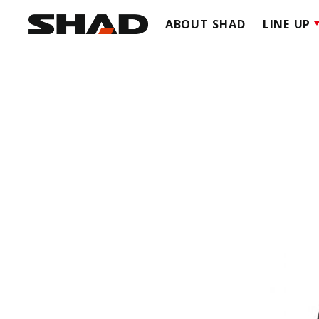
ABOUT SHAD
LINE UP
TERRA
TOP C
SIDE C
TERRA
CLICK 
SIDE B
CAFE R
ADVEN
SOFT 
SCOOT