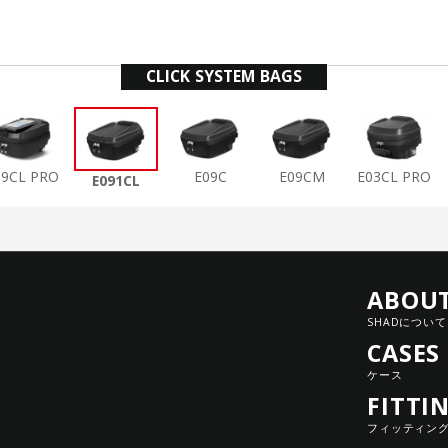
CLICK SYSTEM BAGS
09CL PRO
E09C
E09CM
E03CL PRO
E091CL
ABOU
SHADについて
CASES
ケース
FITTI
フィッティン