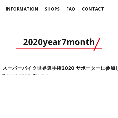
INFORMATION
SHOPS
FAQ
CONTACT
ケース
テラ
ASES
トップケース
ASES
サイドケース
2020year7month
フィッティングキット
バッグ
テラ
SYSTEM
クリックシステム
スーパーバイク世界選手権2020 サポーターに参加
AGS
サイドバッグ
2020年7月5日
NEWS
ACER BAGS
カフェレーサーバッグ
TURE BAGS
アドベンチャーバッグ
BAGS
ソフトバッグ
SHADロック
ER HANDLEBAR LOCKS
スクーターハンドルバーロック