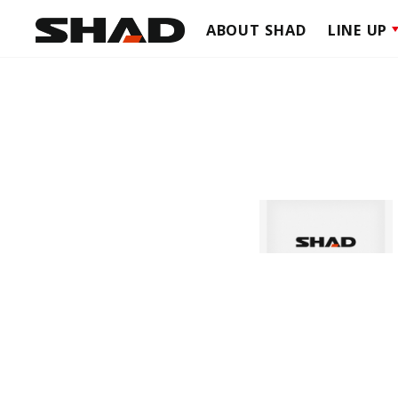
ABOUT SHAD
LINE UP
TERRA
TOP C
SIDE C
TERRA
CLICK 
SIDE B
CAFE R
ADVEN
SOFT 
SCOOT